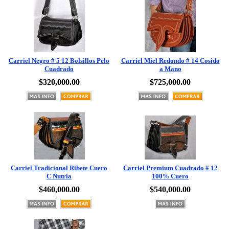
Carriel Negro # 5 12 Bolsillos Pelo
Carriel Miel Redondo # 14 Cosido
Cuadrado
a Mano
$320,000.00
$725,000.00
Carriel Tradicional Ribete Cuero
Carriel Premium Cuadrado # 12
C Nutria
100% Cuero
$460,000.00
$540,000.00