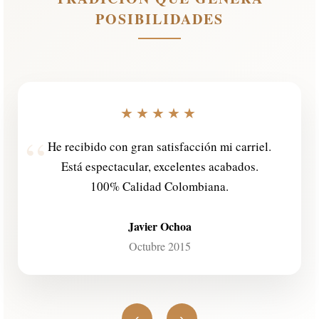
POSIBILIDADES
★★★★★
The Carriel arrived and it is beautiful!
Excellent craftsmanship and quality.
Jeffrey Sperber
New York, USA
‹
›