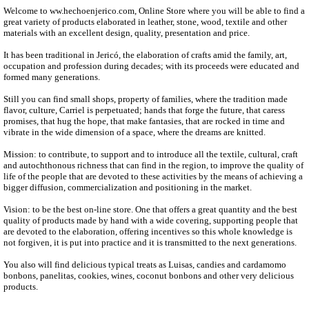
Welcome to ww.hechoenjerico.com, Online Store where you will be able to find a
great variety of products elaborated in leather, stone, wood, textile and other
materials with an excellent design, quality, presentation and price.
It has been traditional in Jericó, the elaboration of crafts amid the family, art,
occupation and profession during decades; with its proceeds were educated and
formed many generations.
Still you can find small shops, property of families, where the tradition made
flavor, culture, Carriel is perpetuated; hands that forge the future, that caress
promises, that hug the hope, that make fantasies, that are rocked in time and
vibrate in the wide dimension of a space, where the dreams are knitted.
Mission: to contribute, to support and to introduce all the textile, cultural, craft
and autochthonous richness that can find in the region, to improve the quality of
life of the people that are devoted to these activities by the means of achieving a
bigger diffusion, commercialization and positioning in the market.
Vision: to be the best on-line store. One that offers a great quantity and the best
quality of products made by hand with a wide covering, supporting people that
are devoted to the elaboration, offering incentives so this whole knowledge is
not forgiven, it is put into practice and it is transmitted to the next generations.
You also will find delicious typical treats as Luisas, candies and cardamomo
bonbons, panelitas, cookies, wines, coconut bonbons and other very delicious
products.