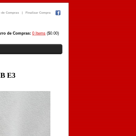
o de Compras
|
Finalizar Compra
rro de Compras:
0 Items
($0.00)
FB E3