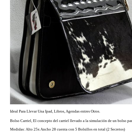
Ideal Para Llevar Una Ipad, Libros, Agendas entres Otros.
Bolso Carriel, El concepto del carriel llevado a la simulación de un bolso pa
Medidas: Alto 25x Ancho 28 cuenta con 5 Bolsillos en total (2 Secretos)